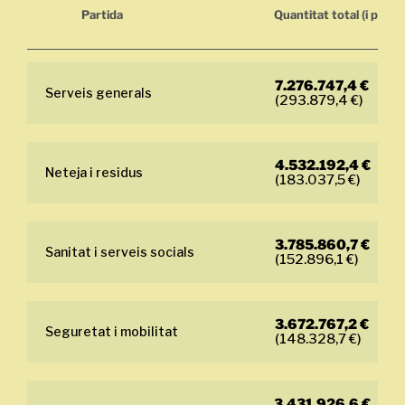
Partida
Quantitat total
(i per 1
7.276.747,4 €
Serveis generals
(293.879,4 €)
4.532.192,4 €
Neteja i residus
(183.037,5 €)
3.785.860,7 €
Sanitat i serveis socials
(152.896,1 €)
3.672.767,2 €
Seguretat i mobilitat
(148.328,7 €)
3.431.926,6 €