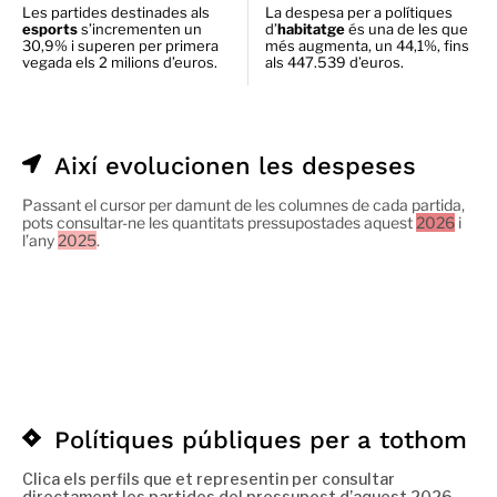
Les partides destinades als
La despesa per a polítiques
esports
s’incrementen un
d’
habitatge
és una de les que
30,9% i superen per primera
més augmenta, un 44,1%, fins
vegada els 2 milions d’euros.
als 447.539 d’euros.
Així evolucionen les despeses
Passant el cursor per damunt de les columnes de cada partida,
pots consultar-ne les quantitats pressupostades aquest
2026
i
l’any
2025
.
Polítiques públiques per a tothom
Clica els perfils que et representin per consultar
directament les partides del pressupost d’aquest 2026