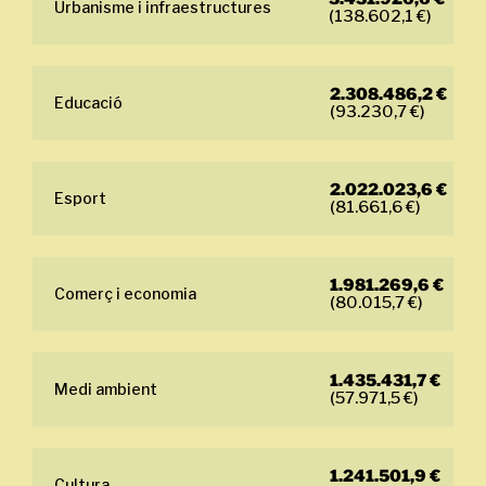
Urbanisme i infraestructures
(138.602,1 €)
2.308.486,2 €
Educació
(93.230,7 €)
2.022.023,6 €
Esport
(81.661,6 €)
1.981.269,6 €
Comerç i economia
(80.015,7 €)
1.435.431,7 €
Medi ambient
(57.971,5 €)
1.241.501,9 €
Cultura