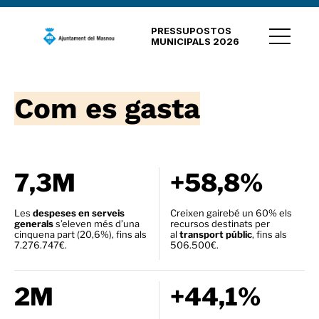
PRESSUPOSTOS
MUNICIPALS 2026
Com es gasta
7,3M
+58,8%
Les
despeses en serveis
Creixen gairebé un 60% els
generals
s’eleven més d’una
recursos destinats per
cinquena part (20,6%), fins als
al
transport públic
, fins als
7.276.747€.
506.500€.
2M
+44,1%