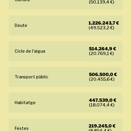
(50.139,4 €)
1.226.243,7 €
Deute
(49.523,2 €)
514.264,9 €
Cicle de l’aigua
(20.769,1 €)
506.500,0 €
Transport públic
(20.455,6 €)
447.539,0 €
Habitatge
(18.074,4 €)
219.245,0 €
Festes
(8.854,4 €)